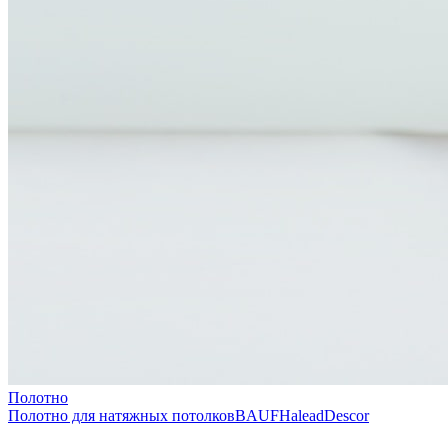
Полотно
Полотно для натяжных потолков
BAUF
Halead
Descor