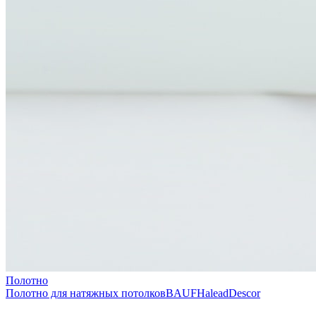
Полотно
Полотно для натяжных потолков
BAUF
Halead
Descor